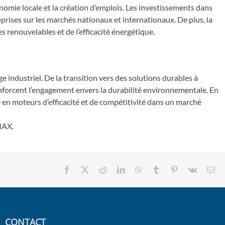
nomie locale et la création d’emplois. Les investissements dans
prises sur les marchés nationaux et internationaux. De plus, la
 renouvelables et de l’efficacité énergétique.
 industriel. De la transition vers des solutions durables à
enforcent l’engagement envers la durabilité environnementale. En
 en moteurs d’efficacité et de compétitivité dans un marché
IMAX.
Facebook
X
Reddit
LinkedIn
WhatsApp
Tumblr
Pinterest
Vk
Em
CONTACT