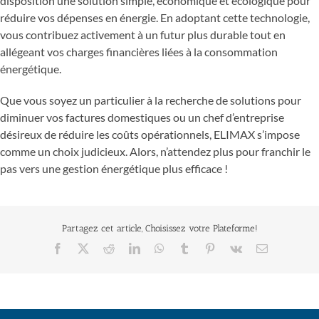
disposition une solution simple, économique et écologique pour
réduire vos dépenses en énergie. En adoptant cette technologie,
vous contribuez activement à un futur plus durable tout en
allégeant vos charges financières liées à la consommation
énergétique.
Que vous soyez un particulier à la recherche de solutions pour
diminuer vos factures domestiques ou un chef d’entreprise
désireux de réduire les coûts opérationnels, ELIMAX s’impose
comme un choix judicieux. Alors, n’attendez plus pour franchir le
pas vers une gestion énergétique plus efficace !
Partagez cet article, Choisissez votre Plateforme!
Facebook
X
Reddit
LinkedIn
WhatsApp
Tumblr
Pinterest
Vk
Email