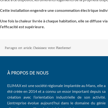
Cette installation engendre une consommation électrique indivi
Une fois la chaleur livrée à chaque habitation, elle se diffuse 
l’efficacité est supérieure.
Partagez cet article, Choisissez votre Plateforme!
À PROPOS DE NOUS
ELIMAX est une société régionale implantée au Mans, elle a
été créée en 2014 et a connu un essor important depuis sa
création avec l’orientation industrielle de son activité.
L’entreprise évolue aujourd’hui dans le domaine du génie