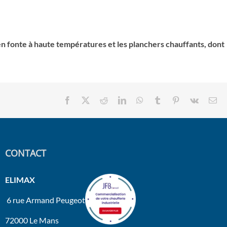
x en fonte à haute températures et les planchers chauffants, dont
Facebook
X
Reddit
LinkedIn
WhatsApp
Tumblr
Pinterest
Vk
Em
CONTACT
ELIMAX
6 rue Armand Peugeot
72000 Le Mans