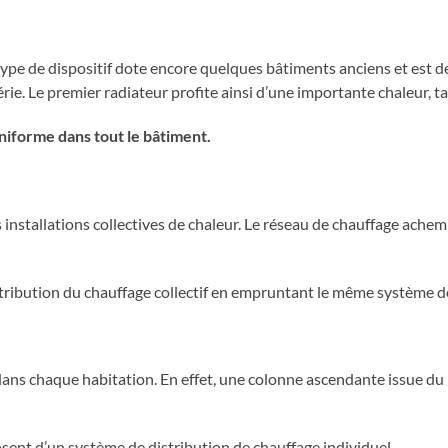
 type de dispositif dote encore quelques bâtiments anciens et est d
érie. Le premier radiateur profite ainsi d’une importante chaleur, ta
iforme dans tout le bâtiment.
les installations collectives de chaleur. Le réseau de chauffage ac
stribution du chauffage collectif en empruntant le même système d
r dans chaque habitation. En effet, une colonne ascendante issue d
posent d’un système de distribution de chauffage individuel.