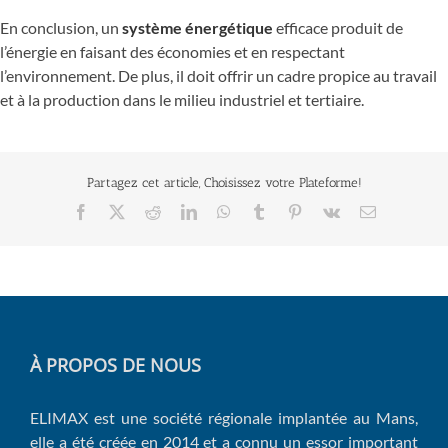
En conclusion, un
système énergétique
efficace produit de
l’énergie en faisant des économies et en respectant
l’environnement. De plus, il doit offrir un cadre propice au travail
et à la production dans le milieu industriel et tertiaire.
Partagez cet article, Choisissez votre Plateforme!
Facebook
X
Reddit
LinkedIn
WhatsApp
Tumblr
Pinterest
Vk
Email
À PROPOS DE NOUS
ELIMAX est une société régionale implantée au Mans,
elle a été créée en 2014 et a connu un essor important